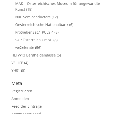
MAK – Österreichisches Museum für angewandte
Kunst
(18)
NXP Semiconductors
(12)
Oesterreichische Nationalbank
(6)
ProSiebenSat.1 PULS 4
(8)
SAP Österreich GmbH
(8)
weXelerate
(56)
HLTW13 Bergheidengasse
(5)
VS LIFE
(4)
YH01
(5)
Meta
Registrieren
Anmelden
Feed der Einträge
Kommentar-Feed