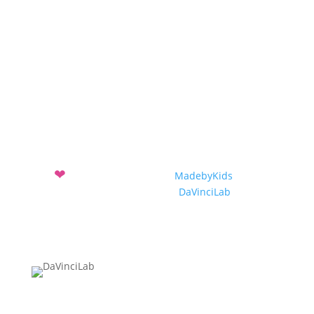
Projekte 2018-2019
Projekte 2017-2018
❤
Mit
entwickelt vom Verein
MadebyKids
und dem
Sozialunternehmen
DaVinciLab