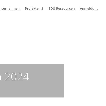
nternehmen
Projekte
EDU Ressourcen
Anmeldung
n 2024