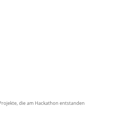
 Projekte, die am Hackathon entstanden