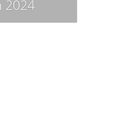
n 2024