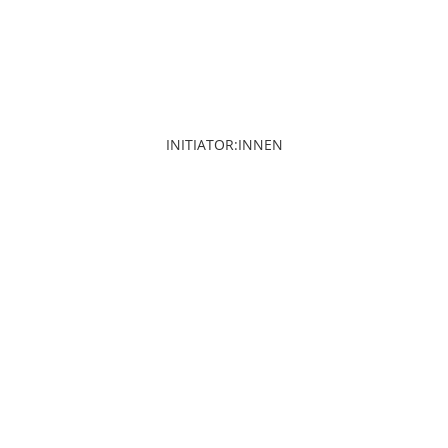
INITIATOR:INNEN