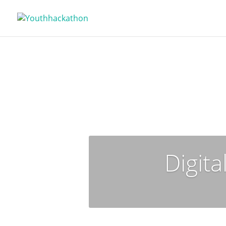
Digit