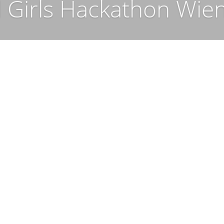
al Girls Hackathon Wie
Gewinnerinnen Projekte