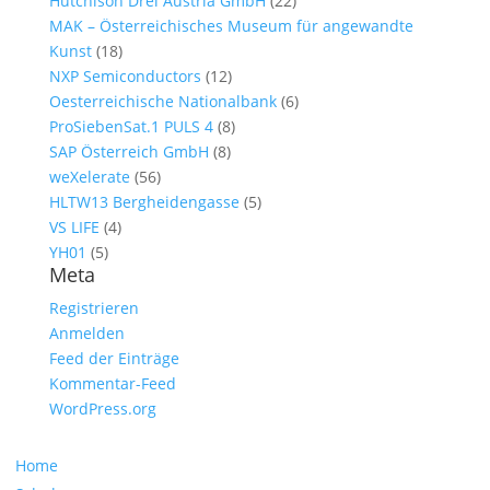
Hutchison Drei Austria GmbH
(22)
MAK – Österreichisches Museum für angewandte
Kunst
(18)
NXP Semiconductors
(12)
Oesterreichische Nationalbank
(6)
ProSiebenSat.1 PULS 4
(8)
SAP Österreich GmbH
(8)
weXelerate
(56)
HLTW13 Bergheidengasse
(5)
VS LIFE
(4)
YH01
(5)
Meta
Registrieren
Anmelden
Feed der Einträge
Kommentar-Feed
WordPress.org
Navigation
Home