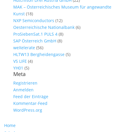
Hutchison Drei Austria GmbH
(22)
MAK – Österreichisches Museum für angewandte
Kunst
(18)
NXP Semiconductors
(12)
Oesterreichische Nationalbank
(6)
ProSiebenSat.1 PULS 4
(8)
SAP Österreich GmbH
(8)
weXelerate
(56)
HLTW13 Bergheidengasse
(5)
VS LIFE
(4)
YH01
(5)
Meta
Registrieren
Anmelden
Feed der Einträge
Kommentar-Feed
WordPress.org
Navigation
Home