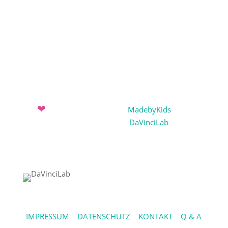
Projekteinreichung
Projekte 2019-2020
Projekte 2018-2019
Projekte 2017-2018
❤
Mit
entwickelt vom Verein
MadebyKids
und dem
Sozialunternehmen
DaVinciLab
IMPRESSUM
|
DATENSCHUTZ
|
KONTAKT
|
Q & A