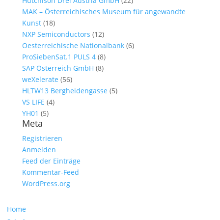
Hutchison Drei Austria GmbH
(22)
MAK – Österreichisches Museum für angewandte
Kunst
(18)
NXP Semiconductors
(12)
Oesterreichische Nationalbank
(6)
ProSiebenSat.1 PULS 4
(8)
SAP Österreich GmbH
(8)
weXelerate
(56)
HLTW13 Bergheidengasse
(5)
VS LIFE
(4)
YH01
(5)
Meta
Registrieren
Anmelden
Feed der Einträge
Kommentar-Feed
WordPress.org
Navigation
Home