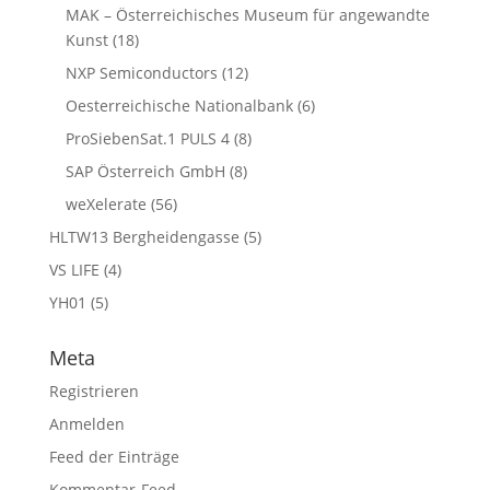
MAK – Österreichisches Museum für angewandte
Kunst
(18)
NXP Semiconductors
(12)
Oesterreichische Nationalbank
(6)
ProSiebenSat.1 PULS 4
(8)
SAP Österreich GmbH
(8)
weXelerate
(56)
HLTW13 Bergheidengasse
(5)
VS LIFE
(4)
YH01
(5)
Meta
Registrieren
Anmelden
Feed der Einträge
Kommentar-Feed