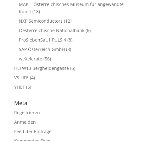
MAK – Österreichisches Museum für angewandte
Kunst
(18)
NXP Semiconductors
(12)
Oesterreichische Nationalbank
(6)
ProSiebenSat.1 PULS 4
(8)
SAP Österreich GmbH
(8)
weXelerate
(56)
HLTW13 Bergheidengasse
(5)
VS LIFE
(4)
YH01
(5)
Meta
Registrieren
Anmelden
Feed der Einträge
Kommentar-Feed