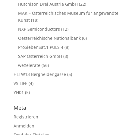
Hutchison Drei Austria GmbH
(22)
MAK – Österreichisches Museum für angewandte
Kunst
(18)
NXP Semiconductors
(12)
Oesterreichische Nationalbank
(6)
ProSiebenSat.1 PULS 4
(8)
SAP Österreich GmbH
(8)
weXelerate
(56)
HLTW13 Bergheidengasse
(5)
VS LIFE
(4)
YH01
(5)
Meta
Registrieren
Anmelden
Feed der Einträge