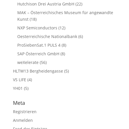
Hutchison Drei Austria GmbH
(22)
MAK – Österreichisches Museum für angewandte
Kunst
(18)
NXP Semiconductors
(12)
Oesterreichische Nationalbank
(6)
ProSiebenSat.1 PULS 4
(8)
SAP Österreich GmbH
(8)
weXelerate
(56)
HLTW13 Bergheidengasse
(5)
VS LIFE
(4)
YH01
(5)
Meta
Registrieren
Anmelden
Feed der Einträge