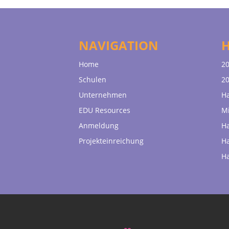
NAVIGATION
Home
20
Schulen
20
Unternehmen
H
EDU Resources
Mi
Anmeldung
H
Projekteinreichung
H
H