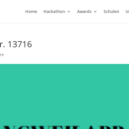
Home
Hackathon
Awards
Schulen
U
r. 13716
re