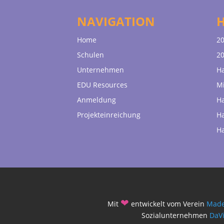
NAVIGATION
Home
20
Schulen
20
Unternehmen
H
EDU Resources
Mi
Anmeldung
H
Projekteinreichung
H
H
❤
Mit
entwickelt vom Verein
Made
Sozialunternehmen
DaV