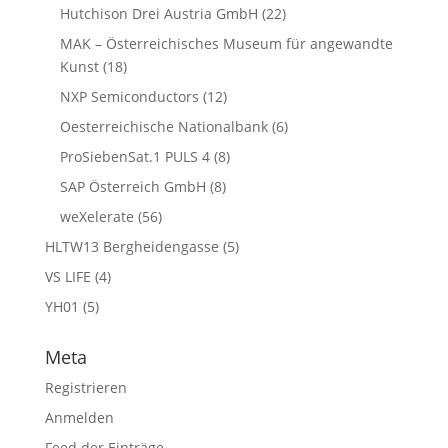
Hutchison Drei Austria GmbH
(22)
MAK – Österreichisches Museum für angewandte
Kunst
(18)
NXP Semiconductors
(12)
Oesterreichische Nationalbank
(6)
ProSiebenSat.1 PULS 4
(8)
SAP Österreich GmbH
(8)
weXelerate
(56)
HLTW13 Bergheidengasse
(5)
VS LIFE
(4)
YH01
(5)
Meta
Registrieren
Anmelden
Feed der Einträge