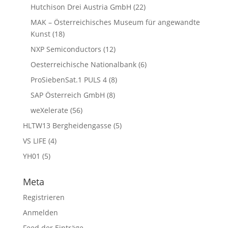
Hutchison Drei Austria GmbH
(22)
MAK – Österreichisches Museum für angewandte
Kunst
(18)
NXP Semiconductors
(12)
Oesterreichische Nationalbank
(6)
ProSiebenSat.1 PULS 4
(8)
SAP Österreich GmbH
(8)
weXelerate
(56)
HLTW13 Bergheidengasse
(5)
VS LIFE
(4)
YH01
(5)
Meta
Registrieren
Anmelden
Feed der Einträge