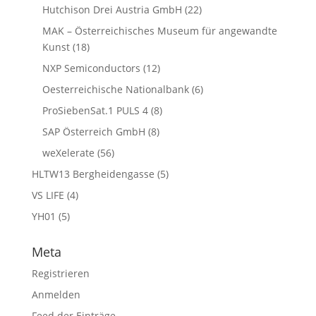
Hutchison Drei Austria GmbH
(22)
MAK – Österreichisches Museum für angewandte
Kunst
(18)
NXP Semiconductors
(12)
Oesterreichische Nationalbank
(6)
ProSiebenSat.1 PULS 4
(8)
SAP Österreich GmbH
(8)
weXelerate
(56)
HLTW13 Bergheidengasse
(5)
VS LIFE
(4)
YH01
(5)
Meta
Registrieren
Anmelden
Feed der Einträge