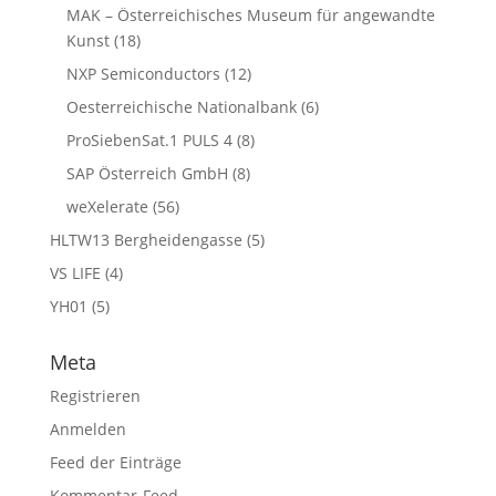
MAK – Österreichisches Museum für angewandte
Kunst
(18)
NXP Semiconductors
(12)
Oesterreichische Nationalbank
(6)
ProSiebenSat.1 PULS 4
(8)
SAP Österreich GmbH
(8)
weXelerate
(56)
HLTW13 Bergheidengasse
(5)
VS LIFE
(4)
YH01
(5)
Meta
Registrieren
Anmelden
Feed der Einträge
Kommentar-Feed