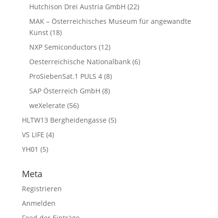
Hutchison Drei Austria GmbH
(22)
MAK – Österreichisches Museum für angewandte
Kunst
(18)
NXP Semiconductors
(12)
Oesterreichische Nationalbank
(6)
ProSiebenSat.1 PULS 4
(8)
SAP Österreich GmbH
(8)
weXelerate
(56)
HLTW13 Bergheidengasse
(5)
VS LIFE
(4)
YH01
(5)
Meta
Registrieren
Anmelden
Feed der Einträge