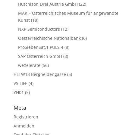
Hutchison Drei Austria GmbH
(22)
MAK – Österreichisches Museum für angewandte
Kunst
(18)
NXP Semiconductors
(12)
Oesterreichische Nationalbank
(6)
ProSiebenSat.1 PULS 4
(8)
SAP Österreich GmbH
(8)
weXelerate
(56)
HLTW13 Bergheidengasse
(5)
VS LIFE
(4)
YH01
(5)
Meta
Registrieren
Anmelden
Feed der Einträge