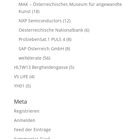
MAK – Österreichisches Museum für angewandte
Kunst
(18)
NXP Semiconductors
(12)
Oesterreichische Nationalbank
(6)
ProSiebenSat.1 PULS 4
(8)
SAP Österreich GmbH
(8)
weXelerate
(56)
HLTW13 Bergheidengasse
(5)
VS LIFE
(4)
YH01
(5)
Meta
Registrieren
Anmelden
Feed der Einträge
Kommentar-Feed