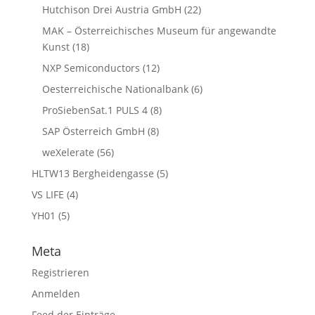
Hutchison Drei Austria GmbH
(22)
MAK – Österreichisches Museum für angewandte
Kunst
(18)
NXP Semiconductors
(12)
Oesterreichische Nationalbank
(6)
ProSiebenSat.1 PULS 4
(8)
SAP Österreich GmbH
(8)
weXelerate
(56)
HLTW13 Bergheidengasse
(5)
VS LIFE
(4)
YH01
(5)
Meta
Registrieren
Anmelden
Feed der Einträge