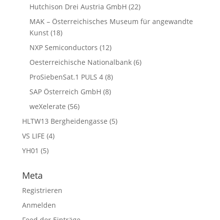
Hutchison Drei Austria GmbH
(22)
MAK – Österreichisches Museum für angewandte
Kunst
(18)
NXP Semiconductors
(12)
Oesterreichische Nationalbank
(6)
ProSiebenSat.1 PULS 4
(8)
SAP Österreich GmbH
(8)
weXelerate
(56)
HLTW13 Bergheidengasse
(5)
VS LIFE
(4)
YH01
(5)
Meta
Registrieren
Anmelden
Feed der Einträge