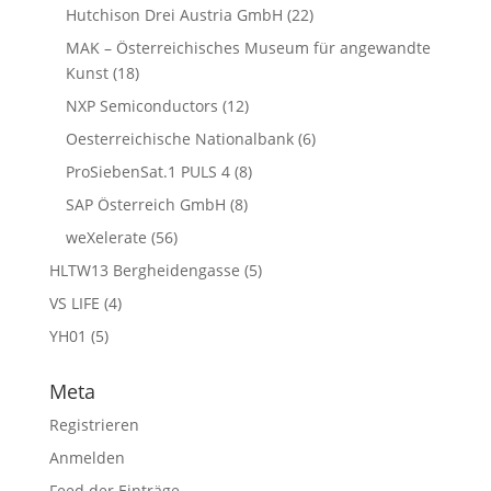
Hutchison Drei Austria GmbH
(22)
MAK – Österreichisches Museum für angewandte
Kunst
(18)
NXP Semiconductors
(12)
Oesterreichische Nationalbank
(6)
ProSiebenSat.1 PULS 4
(8)
SAP Österreich GmbH
(8)
weXelerate
(56)
HLTW13 Bergheidengasse
(5)
VS LIFE
(4)
YH01
(5)
Meta
Registrieren
Anmelden
Feed der Einträge