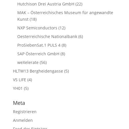
Hutchison Drei Austria GmbH
(22)
MAK – Österreichisches Museum für angewandte
Kunst
(18)
NXP Semiconductors
(12)
Oesterreichische Nationalbank
(6)
ProSiebenSat.1 PULS 4
(8)
SAP Österreich GmbH
(8)
weXelerate
(56)
HLTW13 Bergheidengasse
(5)
VS LIFE
(4)
YH01
(5)
Meta
Registrieren
Anmelden
Feed der Einträge