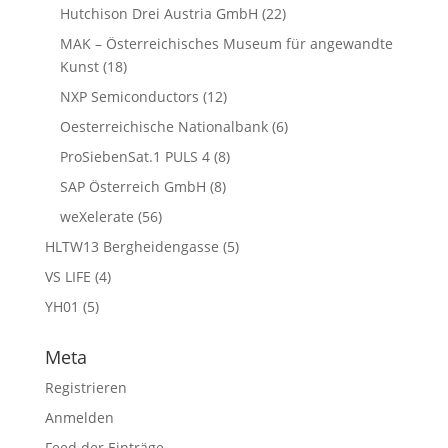
Hutchison Drei Austria GmbH
(22)
MAK – Österreichisches Museum für angewandte
Kunst
(18)
NXP Semiconductors
(12)
Oesterreichische Nationalbank
(6)
ProSiebenSat.1 PULS 4
(8)
SAP Österreich GmbH
(8)
weXelerate
(56)
HLTW13 Bergheidengasse
(5)
VS LIFE
(4)
YH01
(5)
Meta
Registrieren
Anmelden
Feed der Einträge