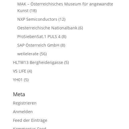
MAK – Österreichisches Museum für angewandte
Kunst
(18)
NXP Semiconductors
(12)
Oesterreichische Nationalbank
(6)
ProSiebenSat.1 PULS 4
(8)
SAP Österreich GmbH
(8)
weXelerate
(56)
HLTW13 Bergheidengasse
(5)
VS LIFE
(4)
YH01
(5)
Meta
Registrieren
Anmelden
Feed der Einträge
Kommentar-Feed