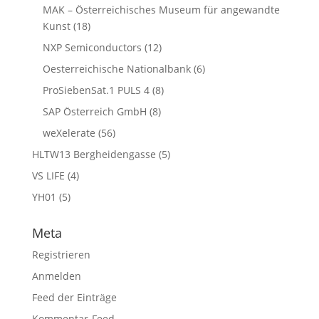
MAK – Österreichisches Museum für angewandte
Kunst
(18)
NXP Semiconductors
(12)
Oesterreichische Nationalbank
(6)
ProSiebenSat.1 PULS 4
(8)
SAP Österreich GmbH
(8)
weXelerate
(56)
HLTW13 Bergheidengasse
(5)
VS LIFE
(4)
YH01
(5)
Meta
Registrieren
Anmelden
Feed der Einträge
Kommentar-Feed