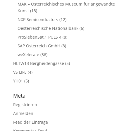
MAK – Österreichisches Museum für angewandte
Kunst
(18)
NXP Semiconductors
(12)
Oesterreichische Nationalbank
(6)
ProSiebenSat.1 PULS 4
(8)
SAP Österreich GmbH
(8)
weXelerate
(56)
HLTW13 Bergheidengasse
(5)
VS LIFE
(4)
YH01
(5)
Meta
Registrieren
Anmelden
Feed der Einträge
Kommentar-Feed