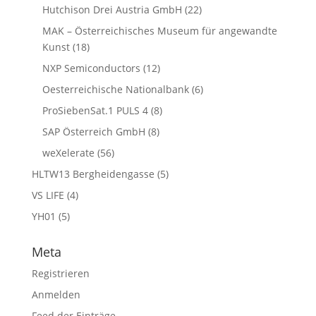
Hutchison Drei Austria GmbH
(22)
MAK – Österreichisches Museum für angewandte
Kunst
(18)
NXP Semiconductors
(12)
Oesterreichische Nationalbank
(6)
ProSiebenSat.1 PULS 4
(8)
SAP Österreich GmbH
(8)
weXelerate
(56)
HLTW13 Bergheidengasse
(5)
VS LIFE
(4)
YH01
(5)
Meta
Registrieren
Anmelden
Feed der Einträge