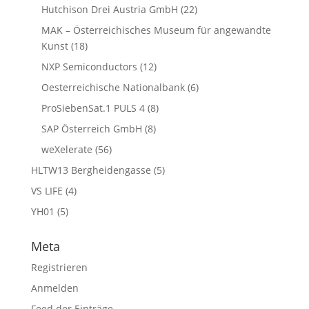
Hutchison Drei Austria GmbH
(22)
MAK – Österreichisches Museum für angewandte
Kunst
(18)
NXP Semiconductors
(12)
Oesterreichische Nationalbank
(6)
ProSiebenSat.1 PULS 4
(8)
SAP Österreich GmbH
(8)
weXelerate
(56)
HLTW13 Bergheidengasse
(5)
VS LIFE
(4)
YH01
(5)
Meta
Registrieren
Anmelden
Feed der Einträge