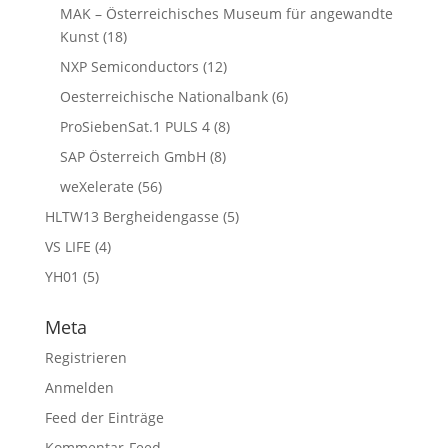
MAK – Österreichisches Museum für angewandte
Kunst
(18)
NXP Semiconductors
(12)
Oesterreichische Nationalbank
(6)
ProSiebenSat.1 PULS 4
(8)
SAP Österreich GmbH
(8)
weXelerate
(56)
HLTW13 Bergheidengasse
(5)
VS LIFE
(4)
YH01
(5)
Meta
Registrieren
Anmelden
Feed der Einträge
Kommentar-Feed