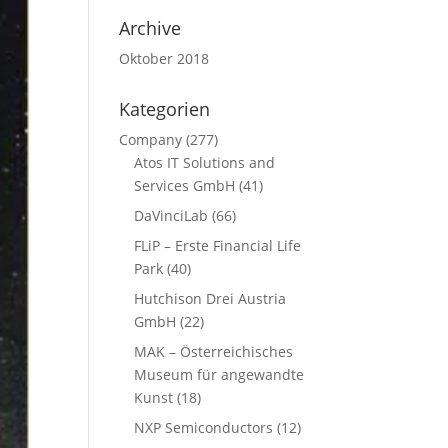
Archive
Oktober 2018
Kategorien
Company
(277)
Atos IT Solutions and
Services GmbH
(41)
DaVinciLab
(66)
FLiP – Erste Financial Life
Park
(40)
Hutchison Drei Austria
GmbH
(22)
MAK – Österreichisches
Museum für angewandte
Kunst
(18)
NXP Semiconductors
(12)