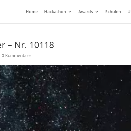
Home
Hackathon
Awards
Schulen
U
r – Nr. 10118
|
0 Kommentare