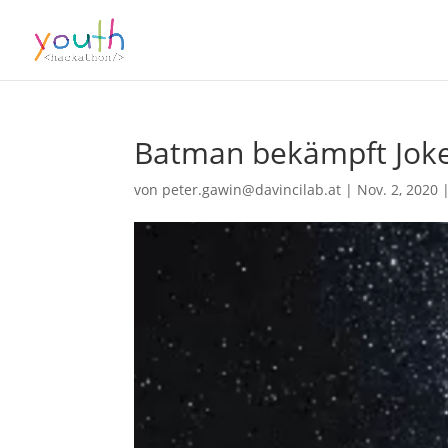
Batman bekämpft Joke
von
peter.gawin@davincilab.at
|
Nov. 2, 2020