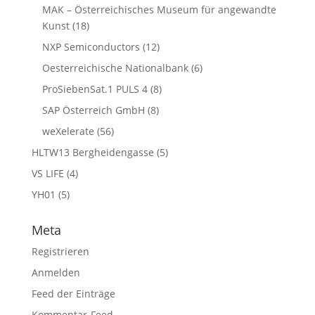
MAK – Österreichisches Museum für angewandte
Kunst
(18)
NXP Semiconductors
(12)
Oesterreichische Nationalbank
(6)
ProSiebenSat.1 PULS 4
(8)
SAP Österreich GmbH
(8)
weXelerate
(56)
HLTW13 Bergheidengasse
(5)
VS LIFE
(4)
YH01
(5)
Meta
Registrieren
Anmelden
Feed der Einträge
Kommentar-Feed