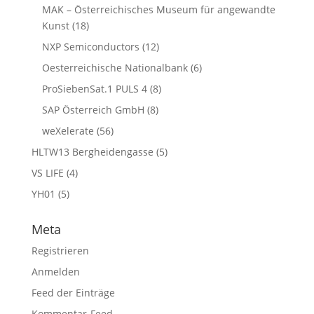
MAK – Österreichisches Museum für angewandte
Kunst
(18)
NXP Semiconductors
(12)
Oesterreichische Nationalbank
(6)
ProSiebenSat.1 PULS 4
(8)
SAP Österreich GmbH
(8)
weXelerate
(56)
HLTW13 Bergheidengasse
(5)
VS LIFE
(4)
YH01
(5)
Meta
Registrieren
Anmelden
Feed der Einträge
Kommentar-Feed