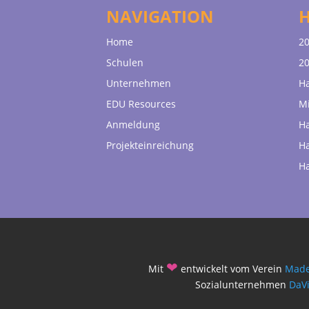
NAVIGATION
Home
20
Schulen
20
Unternehmen
H
EDU Resources
Mi
Anmeldung
H
Projekteinreichung
H
H
❤
Mit
entwickelt vom Verein
Made
Sozialunternehmen
DaV