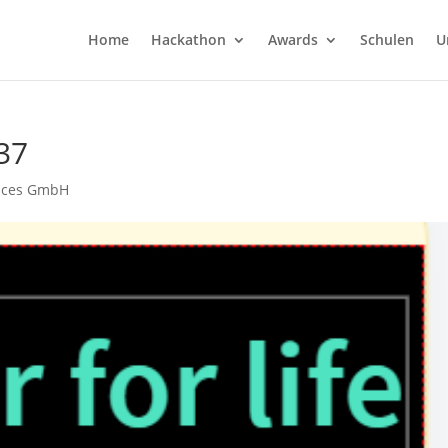
Home
Hackathon
Awards
Schulen
U
537
vices GmbH