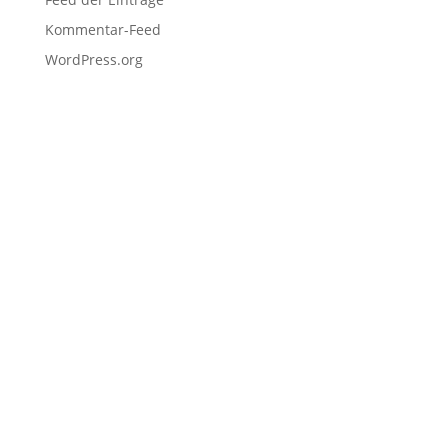
Kommentar-Feed
WordPress.org
Navigation
Home
Schulen
Unternehmen
EDU Resources
Anmeldung
Projekteinreichung
Hackathons