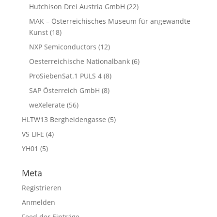
Hutchison Drei Austria GmbH
(22)
MAK – Österreichisches Museum für angewandte
Kunst
(18)
NXP Semiconductors
(12)
Oesterreichische Nationalbank
(6)
ProSiebenSat.1 PULS 4
(8)
SAP Österreich GmbH
(8)
weXelerate
(56)
HLTW13 Bergheidengasse
(5)
VS LIFE
(4)
YH01
(5)
Meta
Registrieren
Anmelden
Feed der Einträge