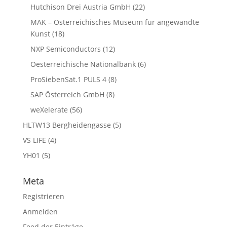
Hutchison Drei Austria GmbH
(22)
MAK – Österreichisches Museum für angewandte
Kunst
(18)
NXP Semiconductors
(12)
Oesterreichische Nationalbank
(6)
ProSiebenSat.1 PULS 4
(8)
SAP Österreich GmbH
(8)
weXelerate
(56)
HLTW13 Bergheidengasse
(5)
VS LIFE
(4)
YH01
(5)
Meta
Registrieren
Anmelden
Feed der Einträge