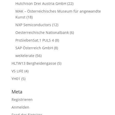
Hutchison Drei Austria GmbH
(22)
MAK – Österreichisches Museum für angewandte
Kunst
(18)
NXP Semiconductors
(12)
Oesterreichische Nationalbank
(6)
ProSiebenSat.1 PULS 4
(8)
SAP Österreich GmbH
(8)
weXelerate
(56)
HLTW13 Bergheidengasse
(5)
VS LIFE
(4)
YH01
(5)
Meta
Registrieren
Anmelden
Feed der Einträge