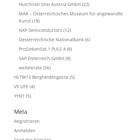
Hutchison Drei Austria GmbH
(22)
MAK – Österreichisches Museum für angewandte
Kunst
(18)
NXP Semiconductors
(12)
Oesterreichische Nationalbank
(6)
ProSiebenSat.1 PULS 4
(8)
SAP Österreich GmbH
(8)
weXelerate
(56)
HLTW13 Bergheidengasse
(5)
VS LIFE
(4)
YH01
(5)
Meta
Registrieren
Anmelden
Feed der Einträge