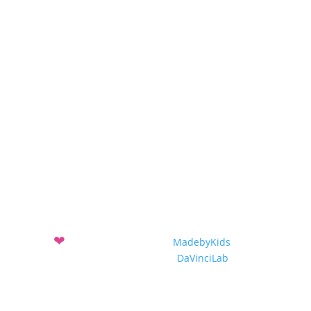
Awards 2017-2018
Projekte
Projekteinreichung
Projekte 2019-2020
Projekte 2018-2019
Projekte 2017-2018
❤
Mit
entwickelt vom Verein
MadebyKids
und dem
Sozialunternehmen
DaVinciLab