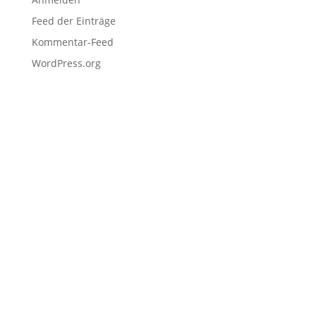
Feed der Einträge
Kommentar-Feed
WordPress.org
Navigation
Home
Schulen
Unternehmen
EDU Resources
Anmeldung
Projekteinreichung