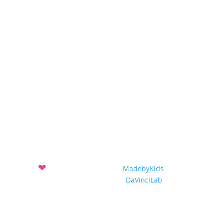
Awards 2017-2018
Projekte
Projekteinreichung
Projekte 2019-2020
Projekte 2018-2019
Projekte 2017-2018
❤
Mit
entwickelt vom Verein
MadebyKids
und dem
Sozialunternehmen
DaVinciLab