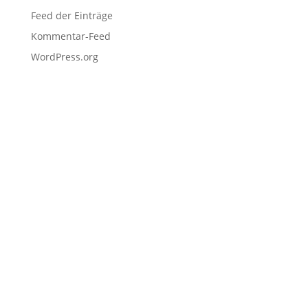
Feed der Einträge
Kommentar-Feed
WordPress.org
Navigation
Home
Schulen
Unternehmen
EDU Resources
Anmeldung
Projekteinreichung