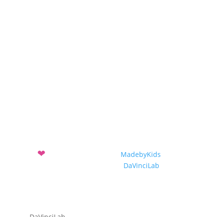
Projekte
Projekteinreichung
Projekte 2019-2020
Projekte 2018-2019
Projekte 2017-2018
❤
Mit
entwickelt vom Verein
MadebyKids
und dem
Sozialunternehmen
DaVinciLab