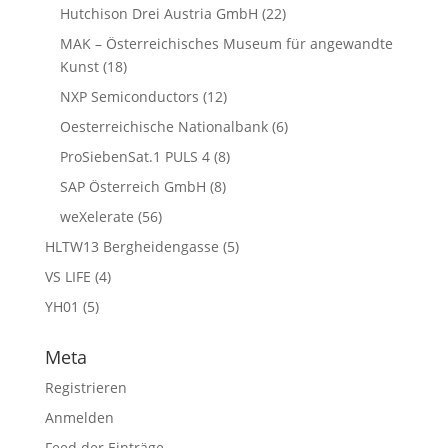
Hutchison Drei Austria GmbH
(22)
MAK – Österreichisches Museum für angewandte
Kunst
(18)
NXP Semiconductors
(12)
Oesterreichische Nationalbank
(6)
ProSiebenSat.1 PULS 4
(8)
SAP Österreich GmbH
(8)
weXelerate
(56)
HLTW13 Bergheidengasse
(5)
VS LIFE
(4)
YH01
(5)
Meta
Registrieren
Anmelden
Feed der Einträge