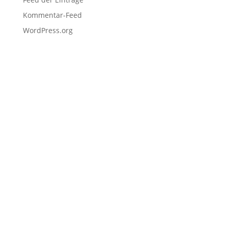
Kommentar-Feed
WordPress.org
Navigation
Home
Schulen
Unternehmen
EDU Resources
Anmeldung
Projekteinreichung
Hackathons