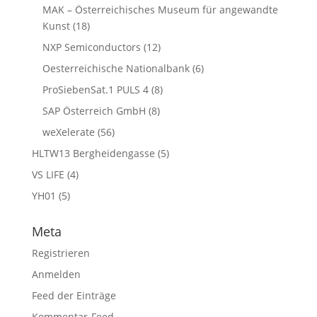
MAK – Österreichisches Museum für angewandte
Kunst
(18)
NXP Semiconductors
(12)
Oesterreichische Nationalbank
(6)
ProSiebenSat.1 PULS 4
(8)
SAP Österreich GmbH
(8)
weXelerate
(56)
HLTW13 Bergheidengasse
(5)
VS LIFE
(4)
YH01
(5)
Meta
Registrieren
Anmelden
Feed der Einträge
Kommentar-Feed