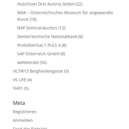
Hutchison Drei Austria GmbH
(22)
MAK – Österreichisches Museum für angewandte
Kunst
(18)
NXP Semiconductors
(12)
Oesterreichische Nationalbank
(6)
ProSiebenSat.1 PULS 4
(8)
SAP Österreich GmbH
(8)
weXelerate
(56)
HLTW13 Bergheidengasse
(5)
VS LIFE
(4)
YH01
(5)
Meta
Registrieren
Anmelden
Feed der Einträge