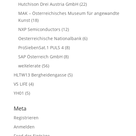
Hutchison Drei Austria GmbH
(22)
MAK – Österreichisches Museum für angewandte
Kunst
(18)
NXP Semiconductors
(12)
Oesterreichische Nationalbank
(6)
ProSiebenSat.1 PULS 4
(8)
SAP Österreich GmbH
(8)
weXelerate
(56)
HLTW13 Bergheidengasse
(5)
VS LIFE
(4)
YH01
(5)
Meta
Registrieren
Anmelden
Feed der Einträge