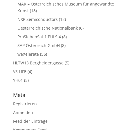
MAK – Österreichisches Museum für angewandte
Kunst
(18)
NXP Semiconductors
(12)
Oesterreichische Nationalbank
(6)
ProSiebenSat.1 PULS 4
(8)
SAP Österreich GmbH
(8)
weXelerate
(56)
HLTW13 Bergheidengasse
(5)
VS LIFE
(4)
YH01
(5)
Meta
Registrieren
Anmelden
Feed der Einträge
Kommentar-Feed