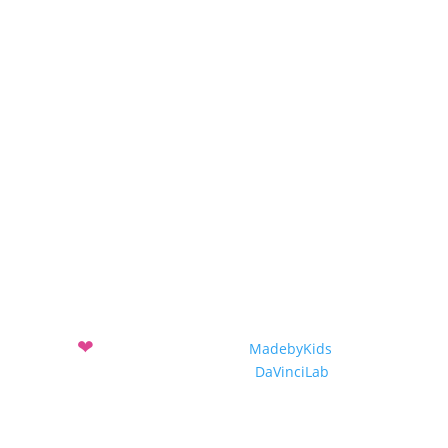
Awards 2017-2018
Projekte
Projekteinreichung
Projekte 2019-2020
Projekte 2018-2019
Projekte 2017-2018
❤
Mit
entwickelt vom Verein
MadebyKids
und dem
Sozialunternehmen
DaVinciLab