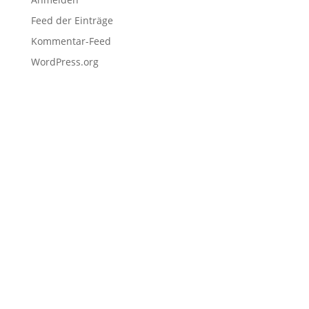
Feed der Einträge
Kommentar-Feed
WordPress.org
Navigation
Home
Schulen
Unternehmen
EDU Resources
Anmeldung
Projekteinreichung