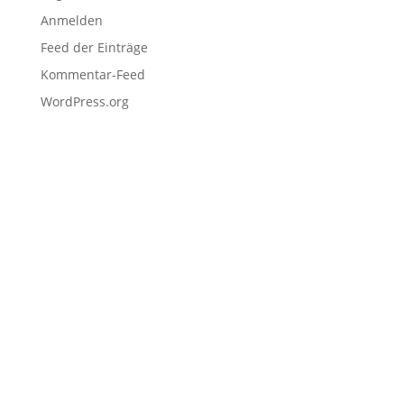
Anmelden
Feed der Einträge
Kommentar-Feed
WordPress.org
Navigation
Home
Schulen
Unternehmen
EDU Resources
Anmeldung