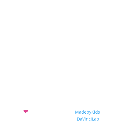
Awards 2018-2019
Awards 2017-2018
Projekte
Projekteinreichung
Projekte 2019-2020
Projekte 2018-2019
Projekte 2017-2018
❤
Mit
entwickelt vom Verein
MadebyKids
und dem
Sozialunternehmen
DaVinciLab