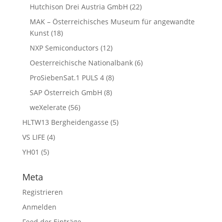
Hutchison Drei Austria GmbH
(22)
MAK – Österreichisches Museum für angewandte
Kunst
(18)
NXP Semiconductors
(12)
Oesterreichische Nationalbank
(6)
ProSiebenSat.1 PULS 4
(8)
SAP Österreich GmbH
(8)
weXelerate
(56)
HLTW13 Bergheidengasse
(5)
VS LIFE
(4)
YH01
(5)
Meta
Registrieren
Anmelden
Feed der Einträge