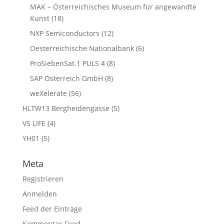
MAK – Österreichisches Museum für angewandte
Kunst
(18)
NXP Semiconductors
(12)
Oesterreichische Nationalbank
(6)
ProSiebenSat.1 PULS 4
(8)
SAP Österreich GmbH
(8)
weXelerate
(56)
HLTW13 Bergheidengasse
(5)
VS LIFE
(4)
YH01
(5)
Meta
Registrieren
Anmelden
Feed der Einträge
Kommentar-Feed